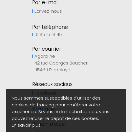
Par e-mail
Ecrivez-nous
Par téléphone
01 85 15 18 45
Par courrier
Agoraline
42 rue Georges Boucher
95480 Pierrelaye
Réseaux sociaux
Facebook
Nous sommes susceptibles d'utiliser des
cookies de tracking pour améliorer votre
Pratique
expérience. Si vous ne le souhaitez pas, vous
pouvez refuser le dépôt de ces cookies.
Besoin d'aide
En savoir plus