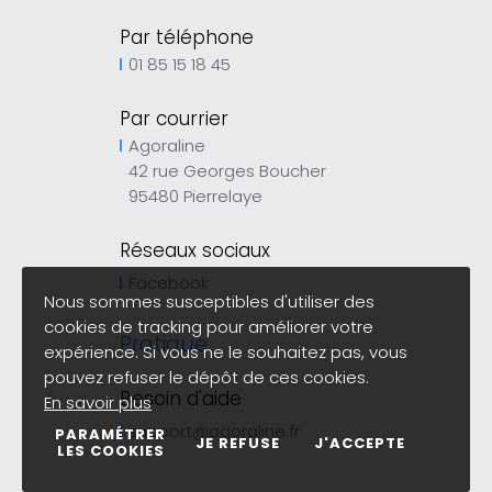
Par téléphone
01 85 15 18 45
Par courrier
Agoraline
42 rue Georges Boucher
95480 Pierrelaye
Réseaux sociaux
Facebook
Nous sommes susceptibles d'utiliser des
cookies de tracking pour améliorer votre
Pratique
expérience. Si vous ne le souhaitez pas, vous
pouvez refuser le dépôt de ces cookies.
Besoin d'aide
En savoir plus
support@agoraline.fr
PARAMÉTRER
JE REFUSE
J'ACCEPTE
LES COOKIES